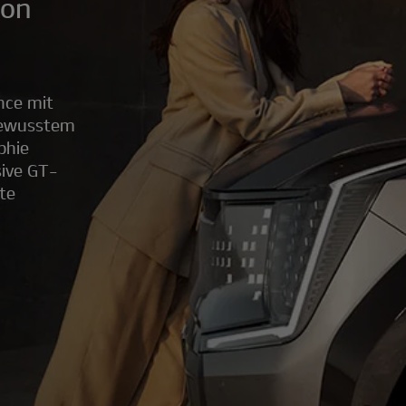
von
nce mit
tbewusstem
phie
sive GT-
rte