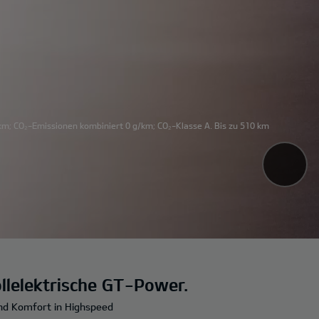
m; CO₂-Emissionen kombiniert 0 g/km; CO₂-Klasse A. Bis zu 510 km
llelektrische GT-Power.
und Komfort in Highspeed