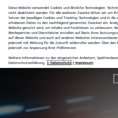
Diese Website verwendet Cookies und ähnliche Technologien. Techni
open
nicht deaktiviert werden. Für alle weiteren Zwecke bitten wir um Ihr
menu
Setzen der jeweiligen Cookies und Tracking-Technologien und in die
erhobenen Daten zu den nachfolgend genannten Zwecken ein: Analy
Website genutzt wird, um Inhalte und Funktionen zu verbessern. Ma
Werbepartner und Dienstleister erstellen auf Basis Ihres Nutzungsve
Der EV9 GT
Entdecken
auf dieser Website und auch auf anderen Websites interessenbasiert
jederzeit mit Wirkung für die Zukunft widerrufen werden. Über den B
jederzeit zur Anpassung Ihrer Präferenzen.
MODELLE
EV9 GT
DER EV9
Weitere Informationen zu den eingesetzten Anbietern, Speicherdauer
Datenschutzerklärung.
> Datenschutz
> Impressum