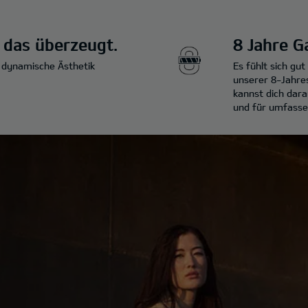
, das überzeugt.
8 Jahre G
e dynamische Ästhetik
Es fühlt sich gu
unserer 8-Jahres
kannst dich dara
und für umfasse