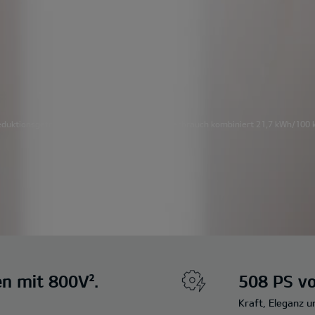
uktionsgetriebe); 374 kW (508 PS): Stromverbrauch kombiniert 21,7 kWh/100 k
en mit 800V².
508 PS vo
Kraft, Eleganz 