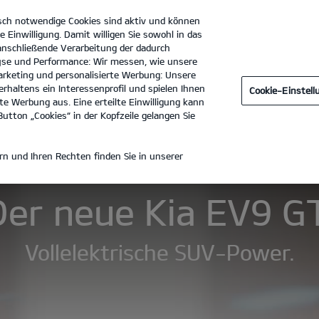
sch notwendige Cookies sind aktiv und können
e Einwilligung. Damit willigen Sie sowohl in das
 anschließende Verarbeitung der dadurch
se und Performance: Wir messen, wie unsere
Autohaus Mayrhörmann GmbH
Tel. :
0821 - 48660
rketing und personalisierte Werbung: Unsere
rhaltens ein Interessenprofil und spielen Ihnen
Cookie-Einstel
Technische Daten
Galerie
e Werbung aus. Eine erteilte Einwilligung kann
utton „Cookies“ in der Kopfzeile gelangen Sie
 GT
n und Ihren Rechten finden Sie in unserer
Der neue Kia EV9 GT
Vollelektrische SUV-Power.