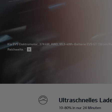
Kia EV9 Elektromotor, 374 kW, AWD, 99,8-kWh-Batterie EV9 GT
(Strom/Red
Reichweite.
¹
Ultraschnelles Lad
10-80% in nur 24 Minuten