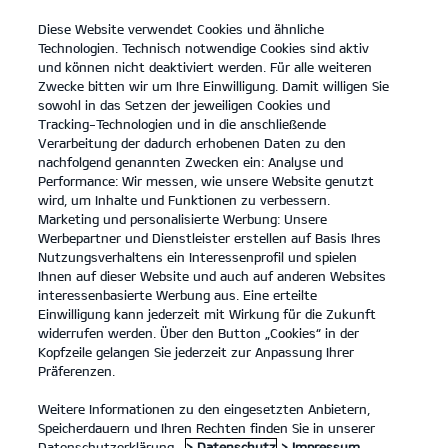
Diese Website verwendet Cookies und ähnliche
open
Technologien. Technisch notwendige Cookies sind aktiv
menu
und können nicht deaktiviert werden. Für alle weiteren
KONTAKT
Zwecke bitten wir um Ihre Einwilligung. Damit willigen Sie
sowohl in das Setzen der jeweiligen Cookies und
Tracking-Technologien und in die anschließende
Der Kia EV9
Probefahrt
Verarbeitung der dadurch erhobenen Daten zu den
nachfolgend genannten Zwecken ein: Analyse und
...
...
DER KIA EV9
Performance: Wir messen, wie unsere Website genutzt
Der vollelektrische Kia
wird, um Inhalte und Funktionen zu verbessern.
Marketing und personalisierte Werbung: Unsere
EV9.
Werbepartner und Dienstleister erstellen auf Basis Ihres
Nutzungsverhaltens ein Interessenprofil und spielen
Ihnen auf dieser Website und auch auf anderen Websites
Entdecke eine Welt voller
interessenbasierte Werbung aus. Eine erteilte
Einwilligung kann jederzeit mit Wirkung für die Zukunft
Möglichkeiten.
widerrufen werden. Über den Button „Cookies“ in der
Kopfzeile gelangen Sie jederzeit zur Anpassung Ihrer
Präferenzen.
Weitere Informationen zu den eingesetzten Anbietern,
Speicherdauern und Ihren Rechten finden Sie in unserer
Datenschutzerklärung.
> Datenschutz
> Impressum